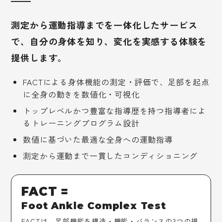
ReMOV LABについて
測定から運動指導までを一体化したサービス
で、自分の身体を知り、変化を実感する体験を
企業情報
提供します。
ご予約
FACTによる身体機能の測定・評価で、足部を起点
に全身の動きを数値化・可視化
お問い合わせ
トップレベルかつ豊富な指導歴を持つ指導者によ
るトレーニングプログラム設計
数値に基づいた最適な全身への運動指導
測定から運動まで一貫したコンディショニング
FACT =
Foot Ankle Complex Test
FACTは、足部機能を構造・機能・バランスの3つの視